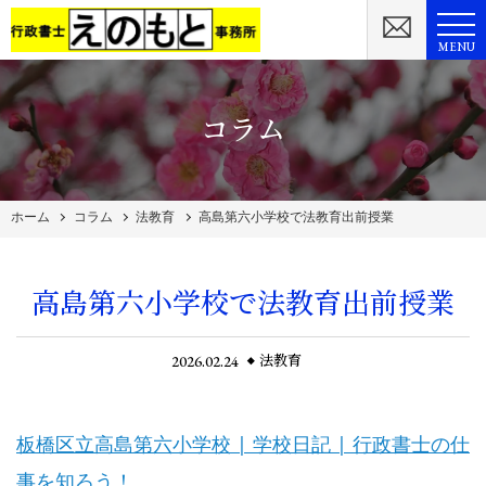
MENU
コラム
ホーム
コラム
法教育
高島第六小学校で法教育出前授業
高島第六小学校で法教育出前授業
2026.02.24
法教育
板橋区立高島第六小学校 | 学校日記 | 行政書士の仕
事を知ろう！