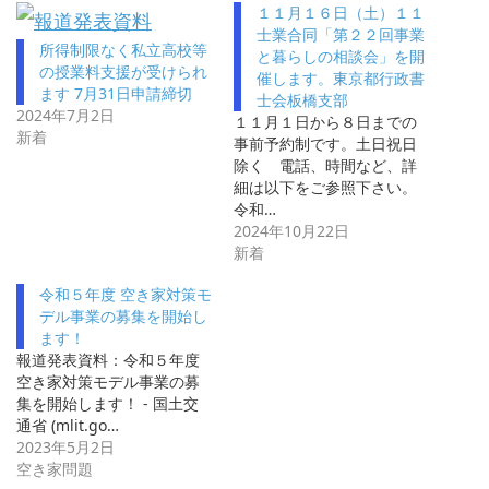
１１月１６日（土）１１
士業合同「第２２回事業
所得制限なく私立高校等
と暮らしの相談会」を開
の授業料支援が受けられ
催します。東京都行政書
ます 7月31日申請締切
士会板橋支部
2024年7月2日
１１月１日から８日までの
新着
事前予約制です。土日祝日
除く 電話、時間など、詳
細は以下をご参照下さい。
令和…
2024年10月22日
新着
令和５年度 空き家対策モ
デル事業の募集を開始し
ます！
報道発表資料：令和５年度
空き家対策モデル事業の募
集を開始します！ - 国土交
通省 (mlit.go…
2023年5月2日
空き家問題