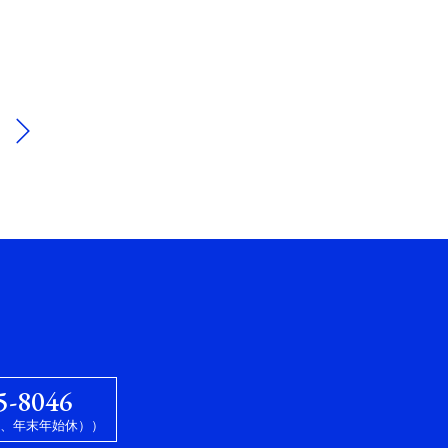
5-8046
祝、年末年始休））