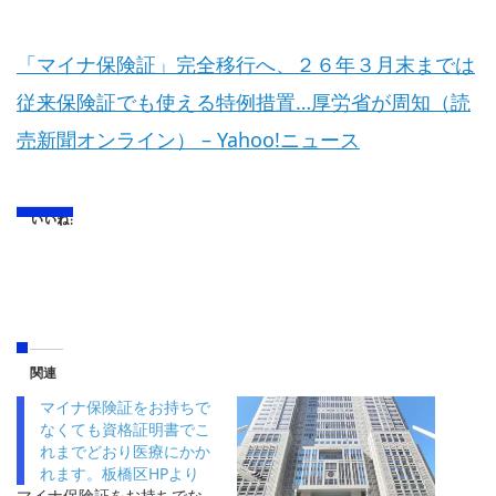
「マイナ保険証」完全移行へ、２６年３月末までは
従来保険証でも使える特例措置…厚労省が周知（読
売新聞オンライン） – Yahoo!ニュース
いいね:
関連
マイナ保険証をお持ちで
なくても資格証明書でこ
れまでどおり医療にかか
れます。板橋区HPより
マイナ保険証をお持ちでな